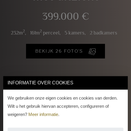
399.000 €
2
2
232m
,
161m
perceel,
5 kamers,
2 badkamers
BEKIJK 26 FOTO'S
INFORMATIE OVER COOKIES
We gebruiken onze eigen cookies en cookies van derden.
Wilt u het gebruik hiervan accepteren, configureren of
weigeren?
Meer informatie
.