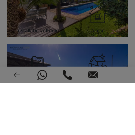
Installatie voltooid
Alarm
Video-intercom
Goede staat
1998
EPC: In behandeling