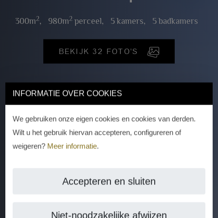
2
2
300m
,
980m
perceel,
5 kamers,
5 badkamers
BEKIJK 32 FOTO'S
INFORMATIE OVER COOKIES
We gebruiken onze eigen cookies en cookies van derden.
Wilt u het gebruik hiervan accepteren, configureren of
weigeren?
Meer informatie
.
Accepteren en sluiten
Niet-noodzakelijke afwijzen