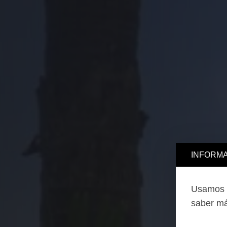
INFORMA
Usamos c
saber má