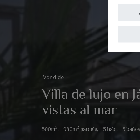
Vendido
Villa de lujo en 
vistas al mar
2
2
300m
,
980m
parcela,
5 hab.,
5 baño