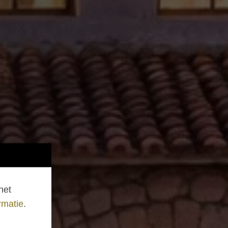
het
rmatie
.