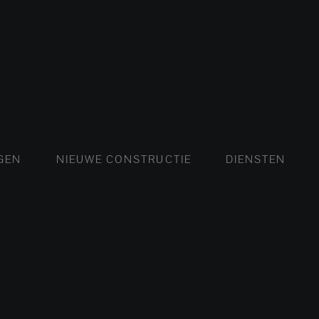
FLATS EN APPARTEMENTEN
HUIZEN EN VILLA'S
NIEUWE FLATS EN APP
LUXE VILLA
NIE
GEN
NIEUWE CONSTRUCTIE
DIENSTEN