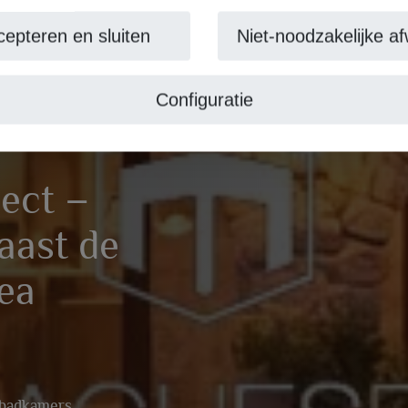
cepteren en sluiten
Niet-noodzakelijke af
Configuratie
ect –
aast de
vea
 badkamers