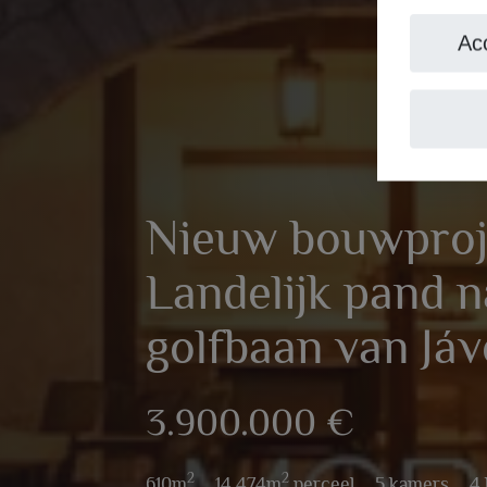
Ac
Nieuw bouwproj
Landelijk pand n
golfbaan van Já
3.900.000 €
2
2
610m
,
14.474m
perceel,
5 kamers,
4