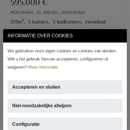
595.000 €
MONTAÑAR – EL ARENAL, JÁVEA/XÀBIA
2
159m
,
3 kamers,
3 badkamers,
zwembad
INFORMATIE OVER COOKIES
REF. A-156
We gebruiken onze eigen cookies en cookies van derden.
Wilt u het gebruik hiervan accepteren, configureren of
weigeren?
Meer informatie
.
Accepteren en sluiten
Niet-noodzakelijke afwijzen
Configuratie