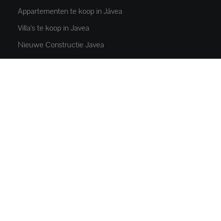
Appartementen te koop in Jávea
Villa's te koop in Javea
Nieuwe Constructie Javea
Villa's te koop in Moraira
Luxe villa's te koop in Javea
Verhuur Javea
EIGENDOMMEN
Flats en appartementen
Huizen en villa's
Luxe villa's
Percelen
Commercieel vastgoed