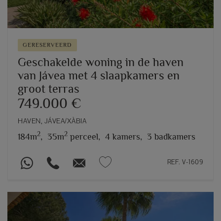
GERESERVEERD
Geschakelde woning in de haven
van Jávea met 4 slaapkamers en
groot terras
749.000 €
HAVEN, JÁVEA/XÀBIA
2
2
184m
,
35m
perceel,
4 kamers,
3 badkamers
REF. V-1609