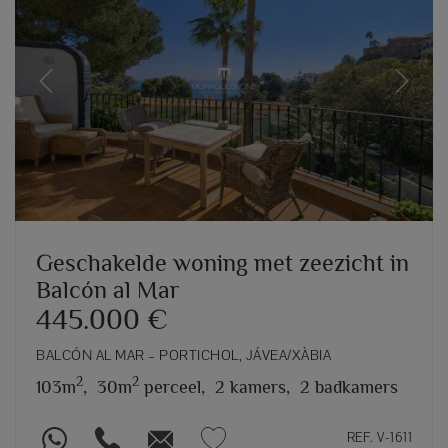
Previous
Next
Geschakelde woning met zeezicht in
Balcón al Mar
445.000 €
BALCÓN AL MAR – PORTICHOL, JÁVEA/XÀBIA
2
2
103m
,
30m
perceel,
2 kamers,
2 badkamers
REF. V-1611