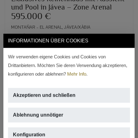
und Pool in Jávea – Zone Arenal
595.000 €
MONTAÑAR – EL ARENAL, JÁVEA/XÀBIA
2
159m
,
3 rooms,
3 badezimmer,
pool
INFORMATIONEN ÜBER COOKIES
REF. A-156
Wir verwenden eigene Cookies und Cookies von
Drittanbietern. Möchten Sie deren Verwendung akzeptieren,
konfigurieren oder ablehnen?
Mehr Info
.
Akzeptieren und schließen
Ablehnung unnötiger
Konfiguration