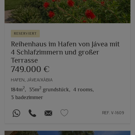
RESERVIERT
Reihenhaus im Hafen von Jávea mit
4 Schlafzimmern und großer
Terrasse
749.000 €
HAFEN, JÁVEA/XÀBIA
2
2
184m
,
35m
grundstück,
4 rooms,
3 badezimmer
REF. V-1609