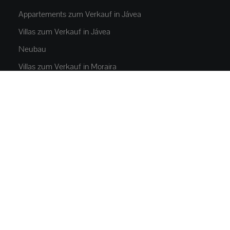
Appartements zum Verkauf in Jávea
Villas zum Verkauf in Jávea
Neubau
Villas zum Verkauf in Moraira
Luxusvillen zum Verkauf in Jávea
Javea Vermietung
IMMOBILIEN
Appartements und Wohnungen
Häuser und villas
Luxusvillen
Parzellen
Gewerbeimmobilien