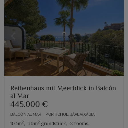
Previous
Next
Reihenhaus mit Meerblick in Balcón
al Mar
445.000 €
BALCÓN AL MAR – PORTICHOL, JÁVEA/XÀBIA
2
2
103m
,
30m
grundstück,
2 rooms,