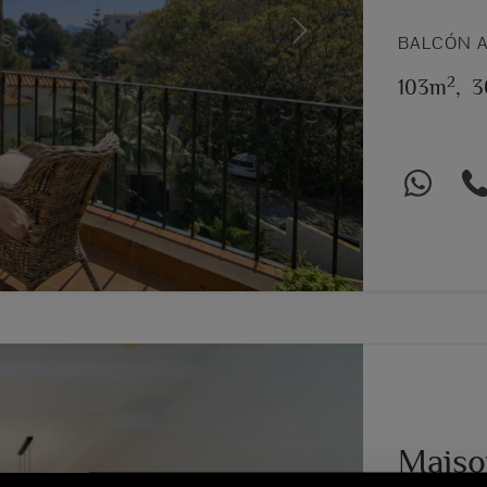
Next
BALCÓN A
2
103m
,
3
Maiso