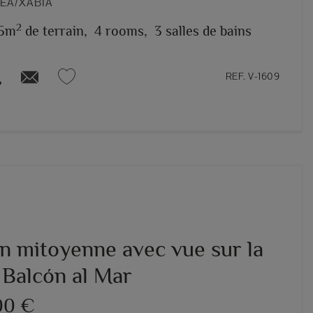
VEA/XÀBIA
2
5m
de terrain,
4 rooms,
3 salles de bains
REF. V-1609
n mitoyenne avec vue sur la
 Balcón al Mar
00 €