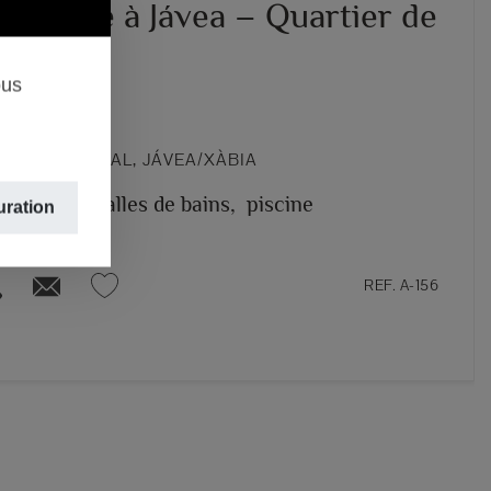
 piscine à Jávea – Quartier de
al
ous
00 €
 – EL ARENAL, JÁVEA/XÀBIA
 rooms,
3 salles de bains,
piscine
uration
REF. A-156