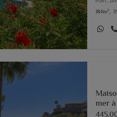
PORT, JÁ
2
184m
,
3
Maiso
mer à
445.0