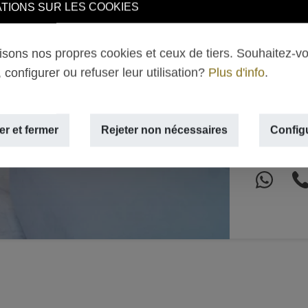
vue et
TIONS SUR LES COOKIES
l’Aren
lisons nos propres cookies et ceux de tiers. Souhaitez-v
595.0
 configurer ou refuser leur utilisation?
Plus d'info
.
Next
MONTAÑAR
2
159m
,
3
r et fermer
Rejeter non nécessaires
Config