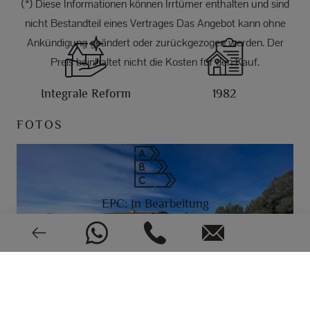
(*) Diese Informationen können Irrtümer enthalten und sind
nicht Bestandteil eines Vertrages Das Angebot kann ohne
Ankündigung geändert oder zurückgezogen werden. Der
Preis beinhaltet nicht die Kosten für den Kauf.
Integrale Reform
1982
FOTOS
EPC: In Bearbeitung