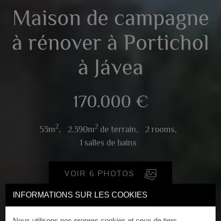
Maison de campagne
à rénover à Portichol
à Jávea
170.000 €
2
2
53m
,
2.390m
de terrain,
2 rooms,
1 salles de bains
VOIR 6 PHOTOS
INFORMATIONS SUR LES COOKIES
Nous utilisons nos propres cookies et ceux de tiers.