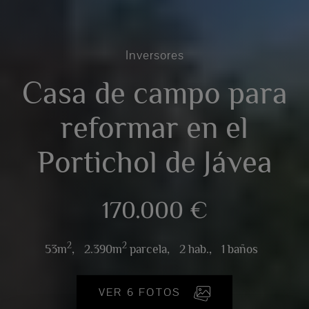
Inversores
Casa de campo para
reformar en el
Portichol de Jávea
170.000 €
2
2
53m
,
2.390m
parcela,
2 hab.,
1 baños
VER 6 FOTOS