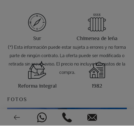
Sur
Chimenea de leña
(*) Esta información puede estar sujeta a errores y no forma
parte de ningún contrato. La oferta puede ser modificada o
retirada sin previo aviso. El precio no incluye los gastos de la
compra.
Reforma integral
1982
FOTOS
CEE: En trámite