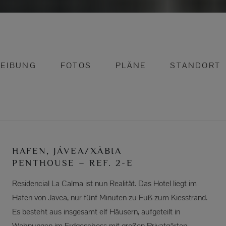
EIBUNG
FOTOS
PLÄNE
STANDORT
HAFEN, JÁVEA/XÀBIA
PENTHOUSE – REF. 2-E
Residencial La Calma ist nun Realität. Das Hotel liegt im
Hafen von Javea, nur fünf Minuten zu Fuß zum Kiesstrand.
Es besteht aus insgesamt elf Häusern, aufgeteilt in
Wohnungen im Erdgeschoss mit großen Privatgärten,