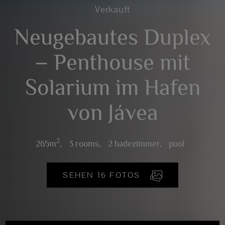
Verkauft
Neugebautes Duplex
– Penthouse mit
Solarium im Hafen
von Jávea
2
265m
,
3 rooms,
2 badezimmer,
pool
SEHEN 16 FOTOS