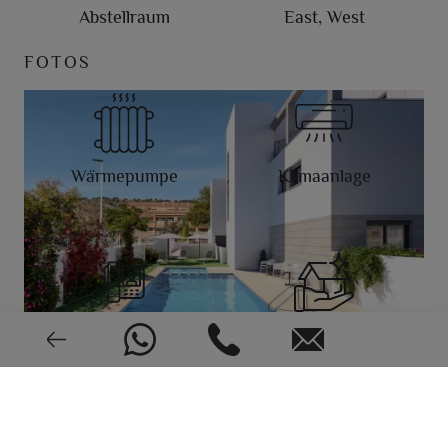
Abstellraum
East, West
FOTOS
Wärmepumpe
Klimaanlage
Video intercom
Neu oder gebraucht