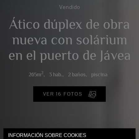
Vendido
Ático dúplex de obra
nueva con solárium
en el puerto de Jávea
2
265m
,
3 hab.,
2 baños,
piscina
VER 16 FOTOS
INFORMACIÓN SOBRE COOKIES