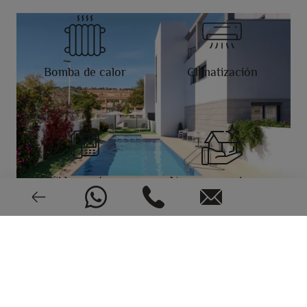
Bomba de calor
Climatización
Videoportero
Nuevo o seminuevo
2022
CEE: En trámite