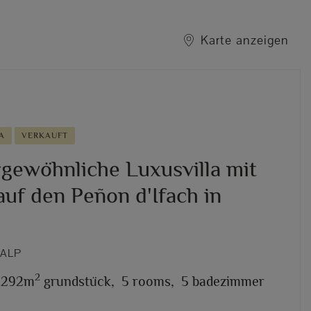
Karte anzeigen
A
VERKAUFT
gewöhnliche Luxusvilla mit
auf den Peñon d'Ifach in
CALP
2
1.292m
grundstück,
5 rooms,
5 badezimmer