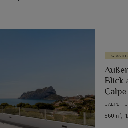
LUXUSVILL
Außer
Blick 
Calpe
Next
CALPE - 
2
560m
,