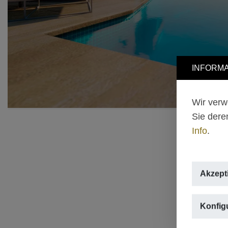
INFORMA
Wir verw
Sie dere
Info
.
Akzept
Konfig