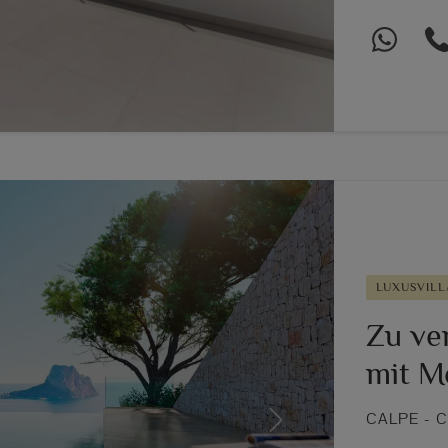
LUXUSVILL
Zu ve
mit M
CALPE - 
Next