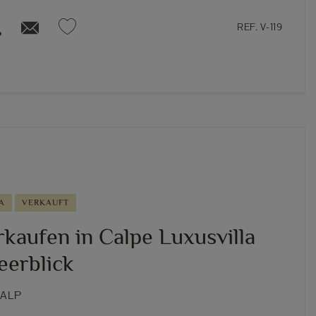
REF. V-119
A
VERKAUFT
rkaufen in Calpe Luxusvilla
eerblick
CALP