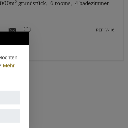
2
.000m
grundstück,
6 rooms,
4 badezimmer
REF. V-116
 Möchten
n?
Mehr