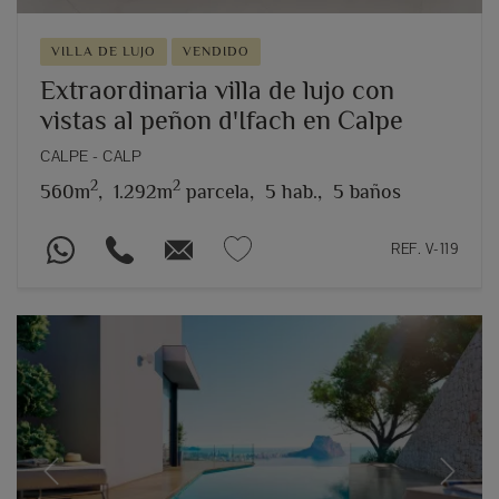
VILLA DE LUJO
VENDIDO
Extraordinaria villa de lujo con
vistas al peñon d'Ifach en Calpe
CALPE - CALP
2
2
560m
,
1.292m
parcela,
5 hab.,
5 baños
REF. V-119
Previous
Next