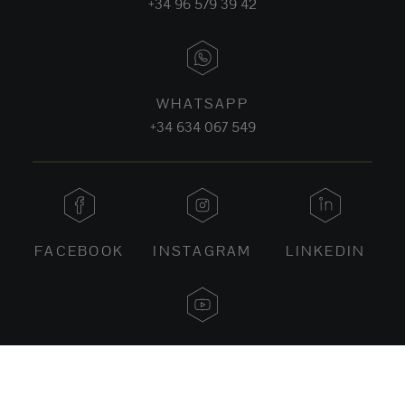
+34 96 579 39 42
WHATSAPP
+34 634 067 549
FACEBOOK
INSTAGRAM
LINKEDIN
YOUTUBE