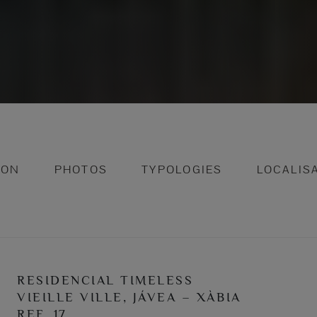
ION
PHOTOS
TYPOLOGIES
LOCALIS
RESIDENCIAL TIMELESS
VIEILLE VILLE, JÁVEA – XÀBIA
REF. 17