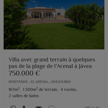
Previous
Next
Villa avec grand terrain à quelques
pas de la plage de l’Arenal à Jávea
750.000 €
MONTAÑAR – EL ARENAL, JÁVEA/XÀBIA
2
2
167m
,
1.300m
de terrain,
4 rooms,
2 salles de bains