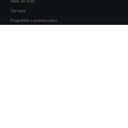
Villas de luxe
Terrains
Propriétés commerciales
Parkings
NOUVELLE CONSTRUCTION
Appartements
Maisons et villas
À PROPOS
Qui nous sommes
Contact
SERVICES