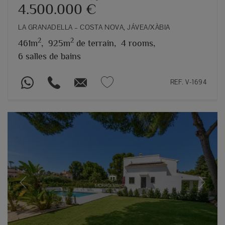
4.500.000 €
LA GRANADELLA – COSTA NOVA, JÁVEA/XÀBIA
2
2
461m
,
925m
de terrain,
4 rooms,
6 salles de bains
REF. V-1694
Previous
Next