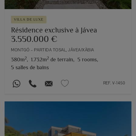
VILLA DE LUXE
Résidence exclusive à Jávea
3.550.000 €
MONTGÓ – PARTIDA TOSAL, JÁVEA/XÀBIA
2
2
380m
,
1.732m
de terrain,
5 rooms,
5 salles de bains
REF. V-1450