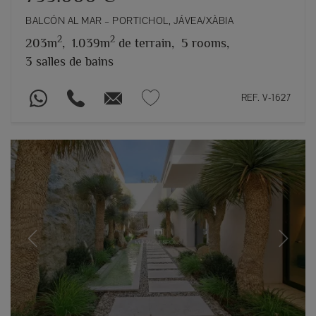
BALCÓN AL MAR – PORTICHOL, JÁVEA/XÀBIA
2
2
203m
,
1.039m
de terrain,
5 rooms,
3 salles de bains
REF. V-1627
Previous
Next