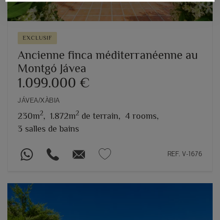
EXCLUSIF
Ancienne finca méditerranéenne au
Montgó Jávea
1.099.000 €
JÁVEA/XÀBIA
2
2
230m
,
1.872m
de terrain,
4 rooms,
3 salles de bains
REF. V-1676