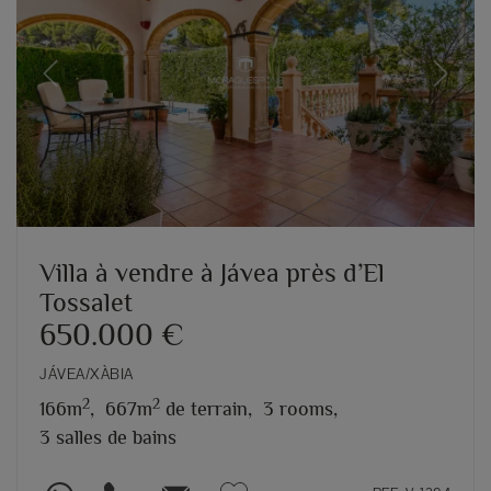
Previous
Next
Villa à vendre à Jávea près d’El
Tossalet
650.000 €
JÁVEA/XÀBIA
2
2
166m
,
667m
de terrain,
3 rooms,
3 salles de bains