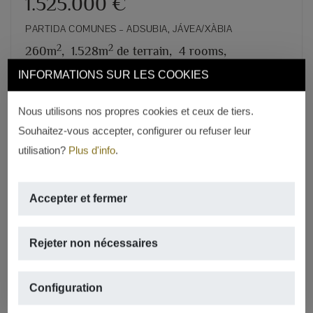
1.525.000 €
PARTIDA COMUNES – ADSUBIA, JÁVEA/XÀBIA
2
2
260m
,
1.528m
de terrain,
4 rooms,
5 salles de bains
INFORMATIONS SUR LES COOKIES
REF. V-375
Nous utilisons nos propres cookies et ceux de tiers.
Souhaitez-vous accepter, configurer ou refuser leur
utilisation?
Plus d'info
.
Accepter et fermer
Rejeter non nécessaires
Previous
Next
Configuration