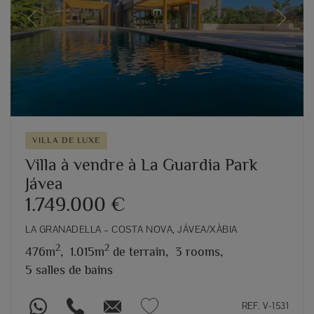
Previous
Next
VILLA DE LUXE
Villa à vendre à La Guardia Park
Jávea
1.749.000 €
LA GRANADELLA – COSTA NOVA, JÁVEA/XÀBIA
2
2
476m
,
1.015m
de terrain,
3 rooms,
5 salles de bains
REF. V-1531