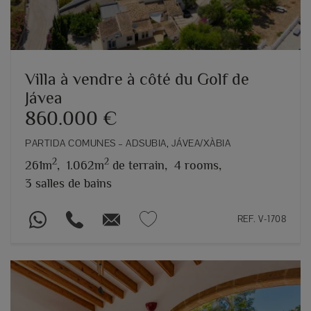
Villa à vendre à côté du Golf de
Jávea
860.000 €
PARTIDA COMUNES – ADSUBIA, JÁVEA/XÀBIA
2
2
261m
,
1.062m
de terrain,
4 rooms,
3 salles de bains
REF. V-1708