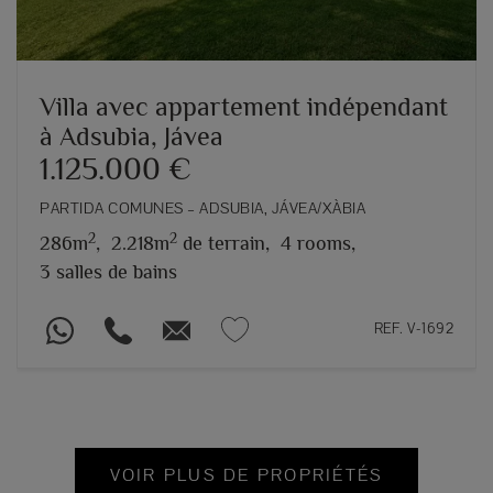
Villa avec appartement indépendant
à Adsubia, Jávea
1.125.000 €
PARTIDA COMUNES – ADSUBIA, JÁVEA/XÀBIA
2
2
286m
,
2.218m
de terrain,
4 rooms,
3 salles de bains
REF. V-1692
VOIR PLUS DE PROPRIÉTÉS