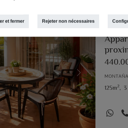
r et fermer
Rejeter non nécessaires
Config
Appar
proxi
440.0
Next
MONTAÑAR
2
125m
,
3