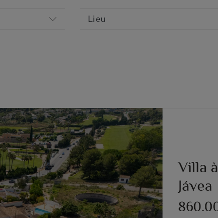
Lieu
Villa 
Jávea
860.0