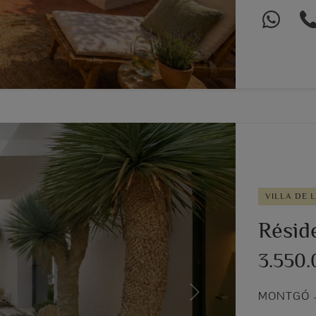
VILLA DE 
Réside
3.550
MONTGÓ –
Next