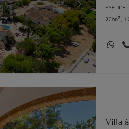
Next
PARTIDA 
2
261m
,
1
Villa 