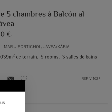
de 5 chambres à Balcón al
Jávea
00 €
L MAR – PORTICHOL, JÁVEA/XÀBIA
2
1.039m
de terrain,
5 rooms,
3 salles de bains
REF. V-1627
ous