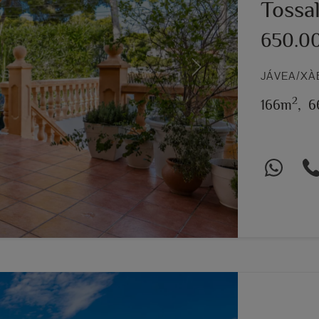
Tossa
650.0
Next
JÁVEA/XÀ
2
166m
,
6