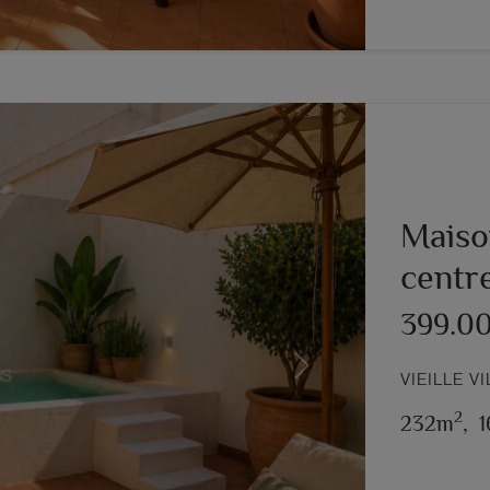
Maison
centre
399.0
Next
VIEILLE V
2
232m
,
1