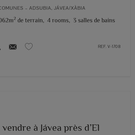
COMUNES – ADSUBIA, JÁVEA/XÀBIA
2
.062m
de terrain,
4 rooms,
3 salles de bains
REF. V-1708
à vendre à Jávea près d’El