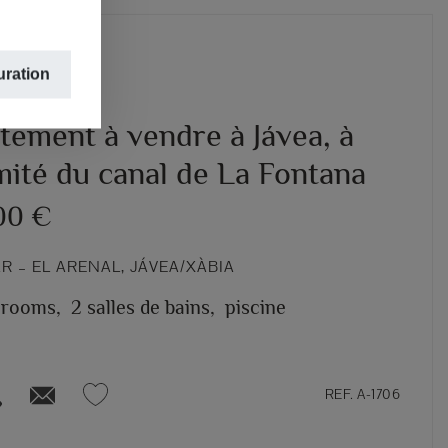
uration
tement à vendre à Jávea, à
mité du canal de La Fontana
00 €
 – EL ARENAL, JÁVEA/XÀBIA
 rooms,
2 salles de bains,
piscine
REF. A-1706