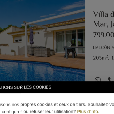
Villa 
Mar, 
799.0
Next
BALCÓN A
2
203m
,
TIONS SUR LES COOKIES
lisons nos propres cookies et ceux de tiers. Souhaitez-v
 configurer ou refuser leur utilisation?
Plus d'info
.