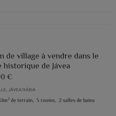
 de village à vendre dans le
 historique de Jávea
00 €
ILLE, JÁVEA/XÀBIA
2
61m
de terrain,
5 rooms,
2 salles de bains