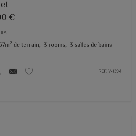
let
00 €
BIA
2
67m
de terrain,
3 rooms,
3 salles de bains
REF. V-1394