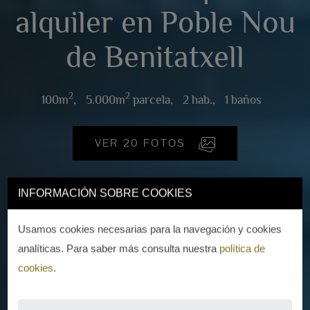
alquiler en Poble Nou
de Benitatxell
2
2
100m
,
5.000m
parcela,
2 hab.,
1 baños
VER 20 FOTOS
INFORMACIÓN SOBRE COOKIES
Usamos cookies necesarias para la navegación y cookies
analíticas. Para saber más consulta nuestra
política de
cookies
.