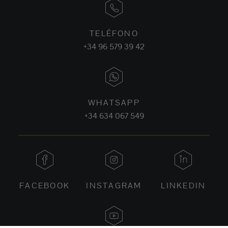
TELÉFONO
+34 96 579 39 42
WHATSAPP
+34 634 067 549
FACEBOOK
INSTAGRAM
LINKEDIN