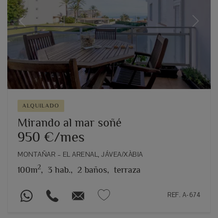
Previous
Next
ALQUILADO
Mirando al mar soñé
950 €/mes
MONTAÑAR – EL ARENAL, JÁVEA/XÀBIA
2
100m
,
3 hab.,
2 baños,
terraza
REF. A-674