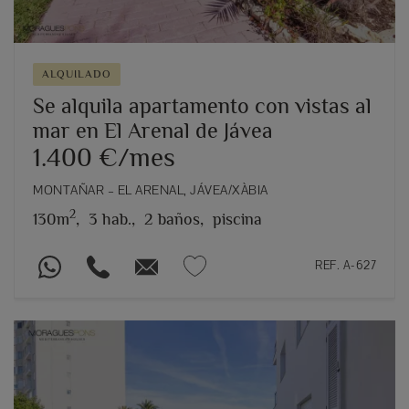
ALQUILADO
Se alquila apartamento con vistas al
mar en El Arenal de Jávea
1.400 €/mes
MONTAÑAR – EL ARENAL, JÁVEA/XÀBIA
2
130m
,
3 hab.,
2 baños,
piscina
REF. A-627