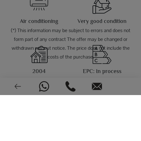
Air conditioning
Very good condition
(*) This information may be subject to errors and does not
form part of any contract The offer may be changed or
withdrawn without notice. The price does not include the
costs of the purchase.
2004
EPC: In process
PHOTOS