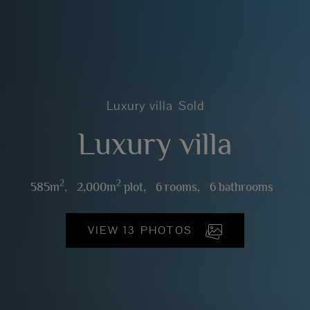
Luxury villa
Sold
Luxury villa
2
2
585m
,
2,000m
plot,
6 rooms,
6 bathrooms
VIEW 13 PHOTOS