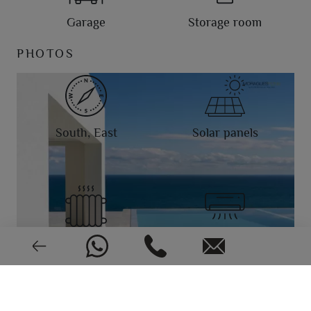
Garage
Storage room
PHOTOS
South, East
Solar panels
Floor
Installation complete