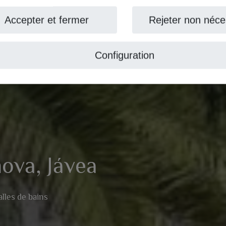
ccepter et fermer
Rejeter non nécess
Configuration
va, Jávea
es de bains