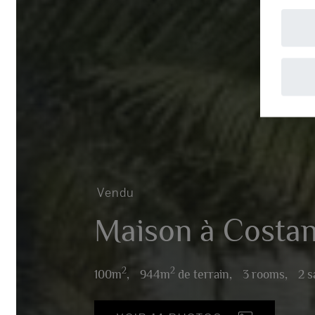
A
Vendu
Maison à Costano
2
2
100m
,
944m
de terrain,
3 rooms,
2 sall