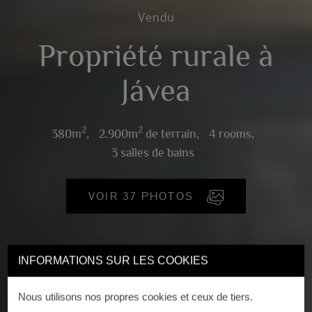
Vendu
Propriété rurale à
Jávea
2
2
380m
,
2.900m
de terrain,
4 rooms,
3 salles de bains
VOIR 37 PHOTOS
INFORMATIONS SUR LES COOKIES
Nous utilisons nos propres cookies et ceux de tiers.