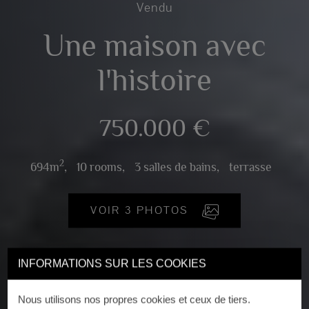
Vendu
Une maison avec
l'histoire
750.000 €
2
694m
,
10 rooms,
3 salles de bains,
terrasse
VOIR 3 PHOTOS
INFORMATIONS SUR LES COOKIES
Nous utilisons nos propres cookies et ceux de tiers.