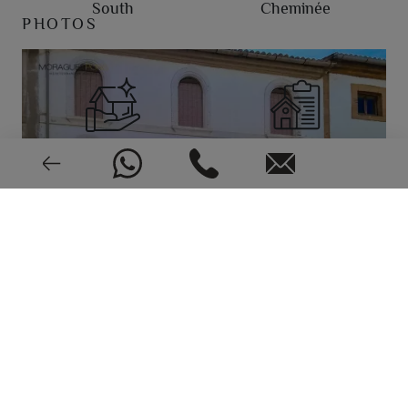
South
Cheminée
PHOTOS
Réforme nécessaire
1900
EPC: En cours