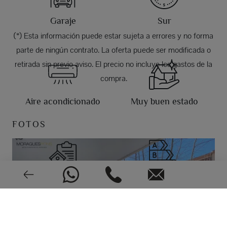
Garaje
Sur
(*) Esta información puede estar sujeta a errores y no forma
parte de ningún contrato. La oferta puede ser modificada o
retirada sin previo aviso. El precio no incluye los gastos de la
compra.
Aire acondicionado
Muy buen estado
FOTOS
1969
CEE: En trámite