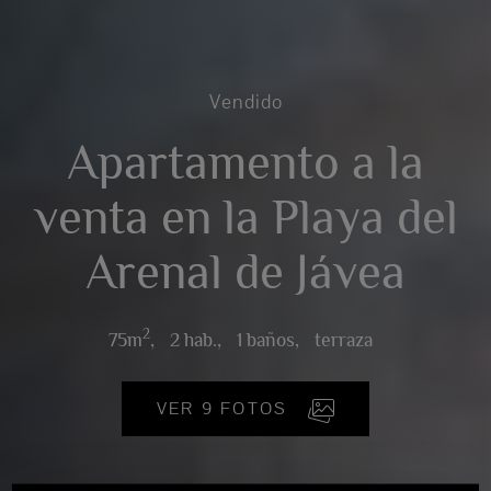
Vendido
Apartamento a la
venta en la Playa del
Arenal de Jávea
2
75m
,
2 hab.,
1 baños,
terraza
VER 9 FOTOS