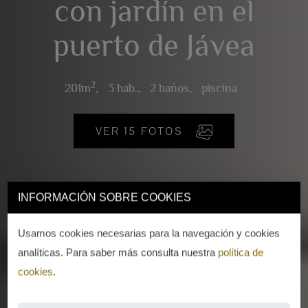
con jardín en el
puerto de Jávea
2
201m
,
3 hab.,
2 baños,
piscina
VER 15 FOTOS
INFORMACIÓN SOBRE COOKIES
Usamos cookies necesarias para la navegación y cookies
analíticas. Para saber más consulta nuestra
política de
cookies
.