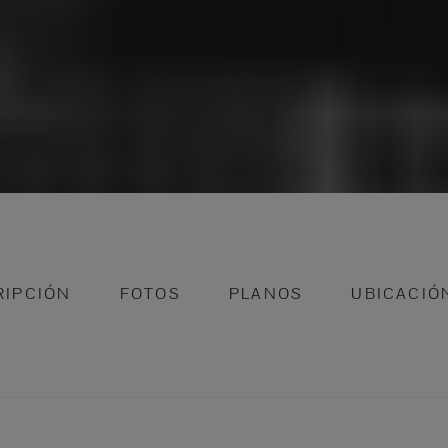
RIPCIÓN
FOTOS
PLANOS
UBICACIÓ