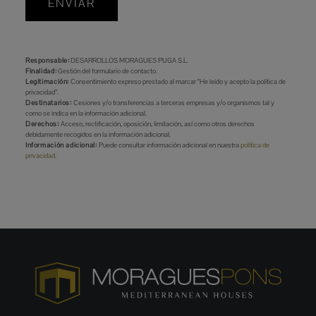
ENVIAR
Responsable:
DESARROLLOS MORAGUES PUGA S.L.
Finalidad:
Gestión del formulario de contacto.
Legitimación:
Consentimiento expreso prestado al marcar “He leído y acepto la política de
privacidad”.
Destinatarios:
Cesiones y/o transferencias a terceras empresas y/o organismos tal y
como se indica en la información adicional.
Derechos:
Acceso, rectificación, oposición, limitación, así como otros derechos
debidamente recogidos en la información adicional.
Información adicional:
Puede consultar información adicional en nuestra
política de
privacidad
.