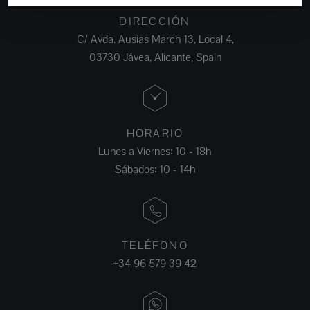
DIRECCIÓN
C/ Avda. Ausias March 13, Local 4,
03730 Jávea, Alicante, Spain
HORARIO
Lunes a Viernes: 10 - 18h
Sábados: 10 - 14h
TELÉFONO
+34 96 579 39 42