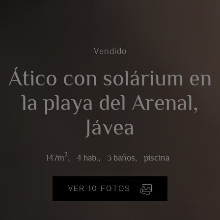
Vendido
Ático con solárium en
la playa del Arenal,
Jávea
2
147m
,
4 hab.,
3 baños,
piscina
VER 10 FOTOS