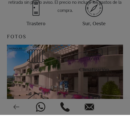
retirada sin previo aviso. El precio no incluye los gastos de la
compra.
Trastero
Sur, Oeste
FOTOS
Suelo
Climatización
Alarma
Videoportero