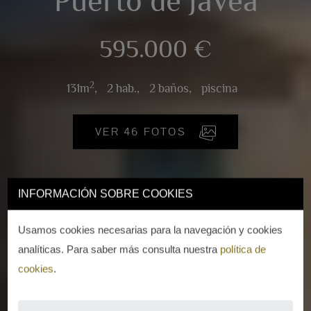
Puerto de Jávea
595.000 €
2
131m
,
2 hab.,
2 baños,
piscina
VER 46 FOTOS
INFORMACIÓN SOBRE COOKIES
Usamos cookies necesarias para la navegación y cookies
analíticas. Para saber más consulta nuestra
política de
cookies
.