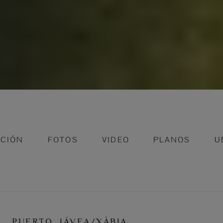
PCIÓN
FOTOS
VIDEO
PLANOS
U
PUERTO, JÁVEA/XÀBIA