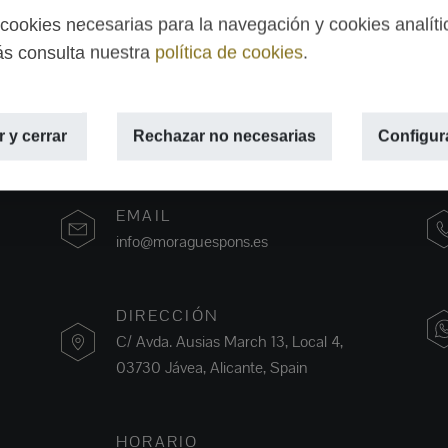
ookies necesarias para la navegación y cookies analíti
s consulta nuestra
política de cookies
.
 y cerrar
Rechazar no necesarias
Configur
EMAIL
info@moraguespons.es
DIRECCIÓN
C/ Avda. Ausias March 13, Local 4,
03730 Jávea, Alicante, Spain
HORARIO