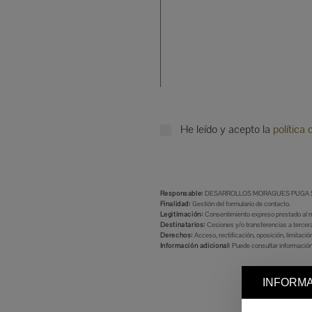
He leído y acepto la
política 
Responsable:
DESARROLLOS MORAGUES PUGA S
Finalidad:
Gestión del formulario de contacto.
Legitimación:
Consentimiento expreso prestado al mar
Destinatarios:
Cesiones y/o transferencias a tercera
Derechos:
Acceso, rectificación, oposición, limitaci
Información adicional:
Puede consultar información
INFORMA