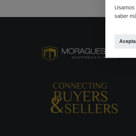
Usamos c
saber má
Aceptar