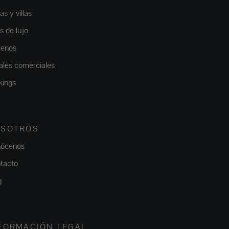
s y villas
as de lujo
renos
ales comerciales
kings
SOTROS
ócenos
tacto
g
FORMACIÓN LEGAL