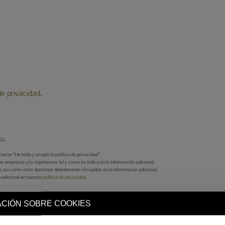
de privacidad
.
.L.
car “He leído y acepto la política de privacidad”.
s empresas y/o organismos tal y como se indica en la información adicional.
ón, así como otros derechos debidamente recogidos en la información adicional.
 adicional en nuestra
política de privacidad
.
CIÓN SOBRE COOKIES