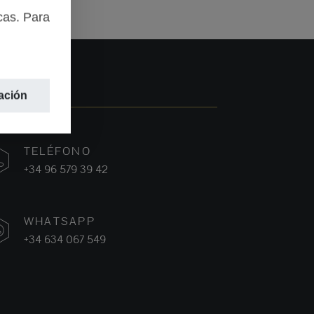
cas. Para
ación
TELÉFONO
+34 96 579 39 42
WHATSAPP
+34 634 067 549