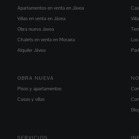
Apartamentos en venta en Jávea
Casa
Villas en venta en Jávea
Vill
Obra nueva Javea
Ter
Chalets en venta en Moraira
Loc
Alquiler Jávea
Par
OBRA NUEVA
NO
Pisos y apartamentos
Con
Casas y villas
Con
Blo
SERVICIOS
IN