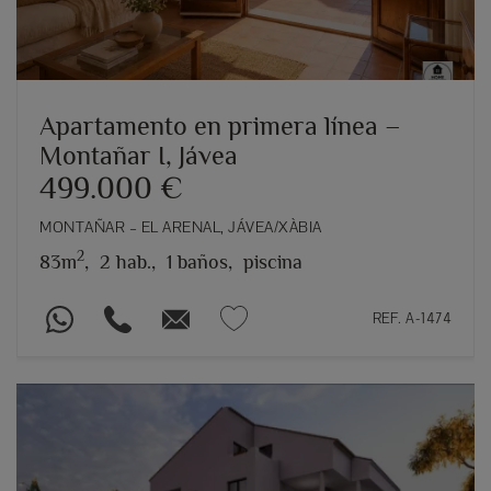
Apartamento en primera línea –
Montañar I, Jávea
499.000 €
MONTAÑAR – EL ARENAL, JÁVEA/XÀBIA
2
83m
,
2 hab.,
1 baños,
piscina
REF. A-1474