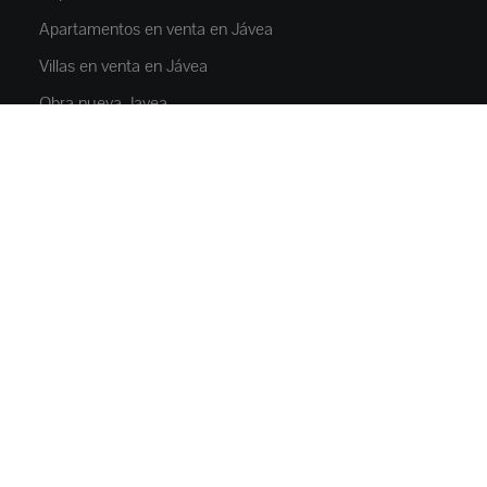
Apartamentos en venta en Jávea
Villas en venta en Jávea
Obra nueva Javea
Chalets en venta en Moraira
Alquiler Jávea
PROPIEDADES
Pisos y apartamentos
Casas y villas
Villas de lujo
Terrenos
Locales comerciales
Parkings