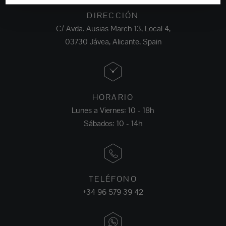
DIRECCIÓN
C/ Avda. Ausias March 13, Local 4,
03730 Jávea, Alicante, Spain
HORARIO
Lunes a Viernes: 10 - 18h
Sábados: 10 - 14h
TELÉFONO
+34 96 579 39 42