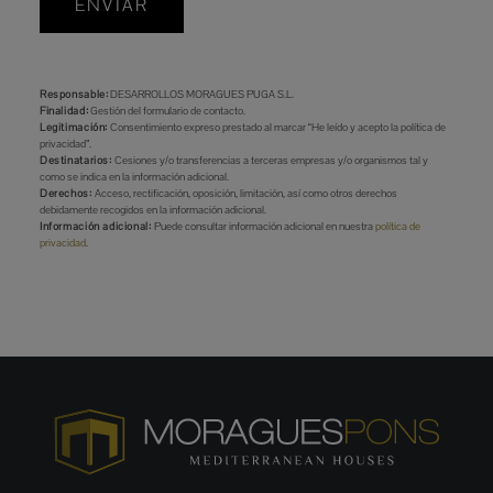
ENVIAR
Responsable:
DESARROLLOS MORAGUES PUGA S.L.
Finalidad:
Gestión del formulario de contacto.
Legitimación:
Consentimiento expreso prestado al marcar “He leído y acepto la política de
privacidad”.
Destinatarios:
Cesiones y/o transferencias a terceras empresas y/o organismos tal y
como se indica en la información adicional.
Derechos:
Acceso, rectificación, oposición, limitación, así como otros derechos
debidamente recogidos en la información adicional.
Información adicional:
Puede consultar información adicional en nuestra
política de
privacidad
.