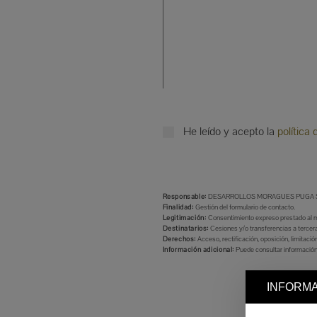
He leído y acepto la
política 
Responsable:
DESARROLLOS MORAGUES PUGA S
Finalidad:
Gestión del formulario de contacto.
Legitimación:
Consentimiento expreso prestado al mar
Destinatarios:
Cesiones y/o transferencias a tercera
Derechos:
Acceso, rectificación, oposición, limitaci
Información adicional:
Puede consultar información
INFORMA