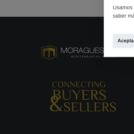
Usamos c
saber má
Aceptar