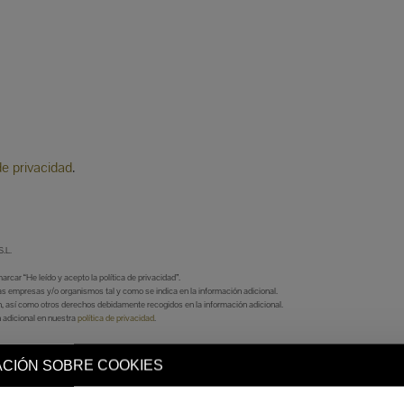
de privacidad
.
.L.
car “He leído y acepto la política de privacidad”.
s empresas y/o organismos tal y como se indica en la información adicional.
ón, así como otros derechos debidamente recogidos en la información adicional.
 adicional en nuestra
política de privacidad
.
CIÓN SOBRE COOKIES