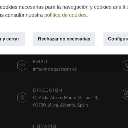
ookies necesarias para la navegación y cookies analíti
s consulta nuestra
política de cookies
.
 y cerrar
Rechazar no necesarias
Configur
EMAIL
info@moraguespons.es
DIRECCIÓN
C/ Avda. Ausias March 13, Local 4,
03730 Jávea, Alicante, Spain
HORARIO