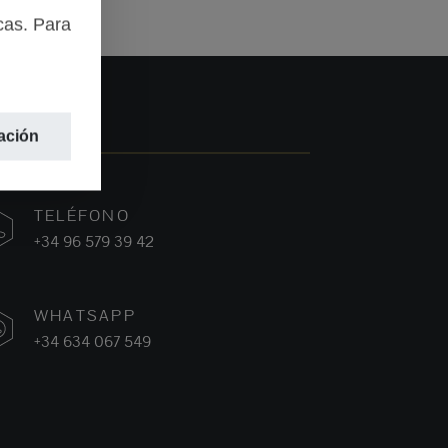
cas. Para
ación
TELÉFONO
+34 96 579 39 42
WHATSAPP
+34 634 067 549