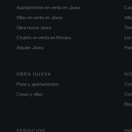
Apartamentos en venta en Jávea
Casa
Villas en venta en Jávea
Vill
Obra nueva Javea
Ter
Chalets en venta en Moraira
Loc
Alquiler Jávea
Par
OBRA NUEVA
NO
Pisos y apartamentos
Con
Casas y villas
Con
Blo
SERVICIOS
IN