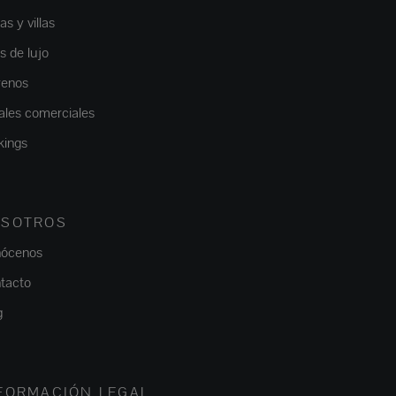
s y villas
as de lujo
renos
ales comerciales
kings
SOTROS
ócenos
tacto
g
FORMACIÓN LEGAL