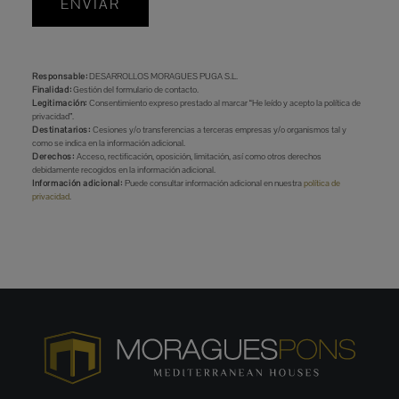
ENVIAR
Responsable:
DESARROLLOS MORAGUES PUGA S.L.
Finalidad:
Gestión del formulario de contacto.
Legitimación:
Consentimiento expreso prestado al marcar “He leído y acepto la política de
privacidad”.
Destinatarios:
Cesiones y/o transferencias a terceras empresas y/o organismos tal y
como se indica en la información adicional.
Derechos:
Acceso, rectificación, oposición, limitación, así como otros derechos
debidamente recogidos en la información adicional.
Información adicional:
Puede consultar información adicional en nuestra
política de
privacidad
.