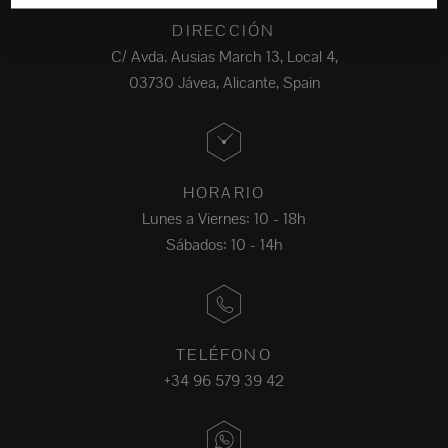
DIRECCIÓN
C/ Avda. Ausias March 13, Local 4,
03730 Jávea, Alicante, Spain
HORARIO
Lunes a Viernes: 10 - 18h
Sábados: 10 - 14h
TELÉFONO
+34 96 579 39 42