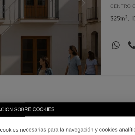
Next
CENTRO C
2
325m
,
CIÓN SOBRE COOKIES
ookies necesarias para la navegación y cookies analíti