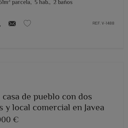
2
61m
parcela,
5 hab.,
2 baños
REF. V-1488
a casa de pueblo con dos
s y local comercial en Javea
000 €