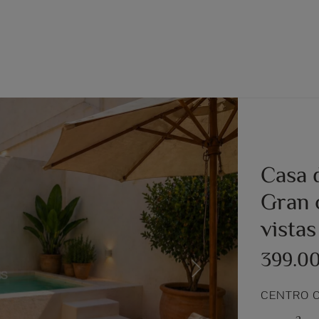
Casa 
Gran 
vistas
399.0
Next
CENTRO C