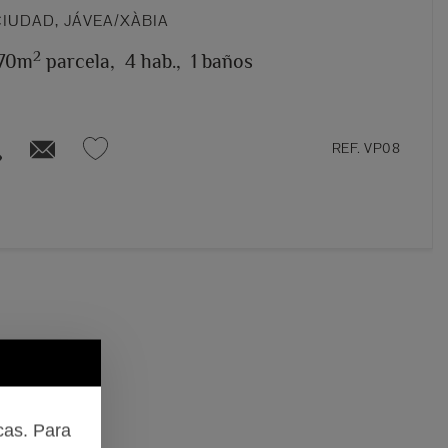
IUDAD, JÁVEA/XÀBIA
2
170m
parcela,
4 hab.,
1 baños
REF. VP08
cas. Para