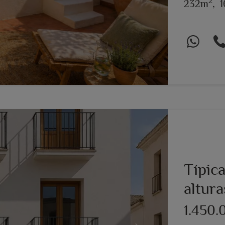
2
232m
,
1
Típic
altura
1.450.