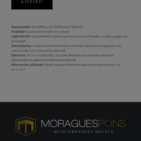
ENVIAR
Responsable:
DESARROLLOS MORAGUES PUGA S.L.
Finalidad:
Gestión del formulario de contacto.
Legitimación:
Consentimiento expreso prestado al marcar “He leído y acepto la política de
privacidad”.
Destinatarios:
Cesiones y/o transferencias a terceras empresas y/o organismos tal y
como se indica en la información adicional.
Derechos:
Acceso, rectificación, oposición, limitación, así como otros derechos
debidamente recogidos en la información adicional.
Información adicional:
Puede consultar información adicional en nuestra
política de
privacidad
.