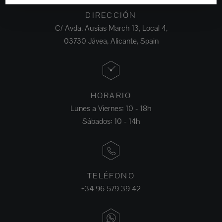
DIRECCIÓN
C/ Avda. Ausias March 13, Local 4,
03730 Jávea, Alicante, Spain
HORARIO
Lunes a Viernes: 10 - 18h
Sábados: 10 - 14h
TELÉFONO
+34 96 579 39 42