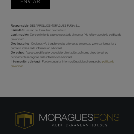
ENVIAR
Responsable:
DESARROLLOS MORAGUES PUGA S.L.
Finalidad:
Gestión del formulario de contacto.
Legitimación:
Consentimiento expreso prestado al marcar “He leído y acepto la política de
privacidad”.
Destinatarios:
Cesiones y/o transferencias a terceras empresas y/o organismos tal y
como se indica en la información adicional.
Derechos:
Acceso, rectificación, oposición, limitación, así como otros derechos
debidamente recogidos en la información adicional.
Información adicional:
Puede consultar información adicional en nuestra
política de
privacidad
.