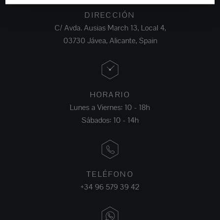
DIRECCIÓN
C/ Avda. Ausias March 13, Local 4,
03730 Jávea, Alicante, Spain
HORARIO
Lunes a Viernes: 10 - 18h
Sábados: 10 - 14h
TELÉFONO
+34 96 579 39 42