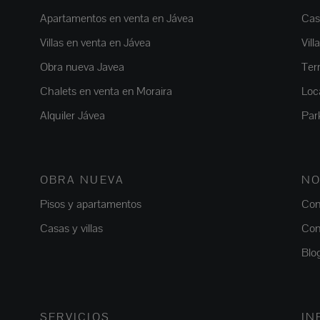
Apartamentos en venta en Jávea
Casa
Villas en venta en Jávea
Vill
Obra nueva Javea
Ter
Chalets en venta en Moraira
Loc
Alquiler Jávea
Par
OBRA NUEVA
NO
Pisos y apartamentos
Con
Casas y villas
Con
Blo
SERVICIOS
IN