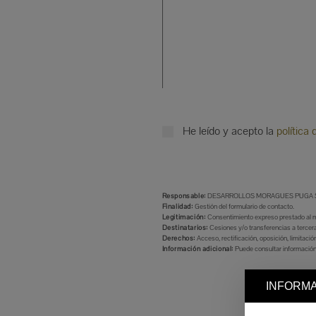
He leído y acepto la
política 
Responsable:
DESARROLLOS MORAGUES PUGA S
Finalidad:
Gestión del formulario de contacto.
Legitimación:
Consentimiento expreso prestado al mar
Destinatarios:
Cesiones y/o transferencias a tercera
Derechos:
Acceso, rectificación, oposición, limitaci
Información adicional:
Puede consultar información
INFORMA