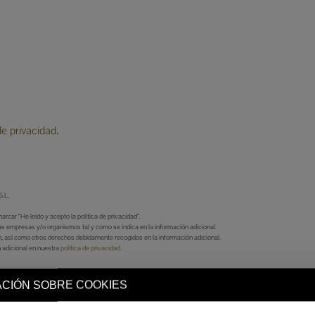
de privacidad
.
.L.
car “He leído y acepto la política de privacidad”.
s empresas y/o organismos tal y como se indica en la información adicional.
ón, así como otros derechos debidamente recogidos en la información adicional.
 adicional en nuestra
política de privacidad
.
CIÓN SOBRE COOKIES