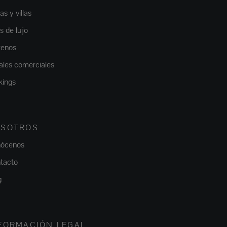
s y villas
as de lujo
renos
ales comerciales
kings
SOTROS
ócenos
tacto
g
FORMACIÓN LEGAL