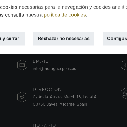
ookies necesarias para la navegación y cookies analíti
s consulta nuestra
política de cookies
.
 y cerrar
Rechazar no necesarias
Configur
EMAIL
info@moraguespons.es
DIRECCIÓN
C/ Avda. Ausias March 13, Local 4,
03730 Jávea, Alicante, Spain
HORARIO