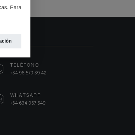
cas. Para
ación
TELÉFONO
+34 96 579 39 42
WHATSAPP
+34 634 067 549