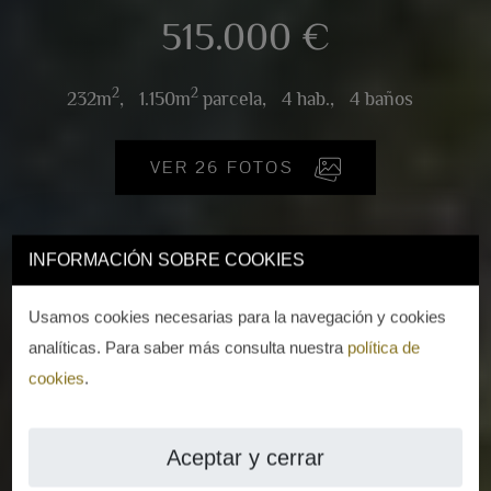
515.000 €
2
2
232m
,
1.150m
parcela,
4 hab.,
4 baños
VER 26 FOTOS
INFORMACIÓN SOBRE COOKIES
Usamos cookies necesarias para la navegación y cookies
analíticas. Para saber más consulta nuestra
política de
cookies
.
Aceptar y cerrar