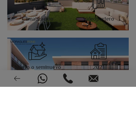
Climatización
Videoportero
Nuevo o seminuevo
2021
CEE: En trámite