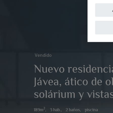
Vendido
Nuevo residencia
Jávea, ático de 
solárium y vista
2
189m
,
3 hab.,
2 baños,
piscina