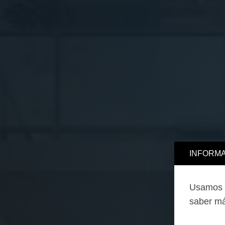
INFORMA
Usamos c
saber má