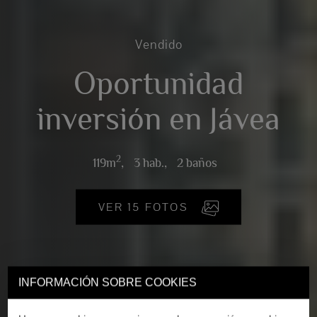
Vendido
Oportunidad
inversión en Jávea
2
119m
,
3 hab.,
2 baños
VER 15 FOTOS
INFORMACIÓN SOBRE COOKIES