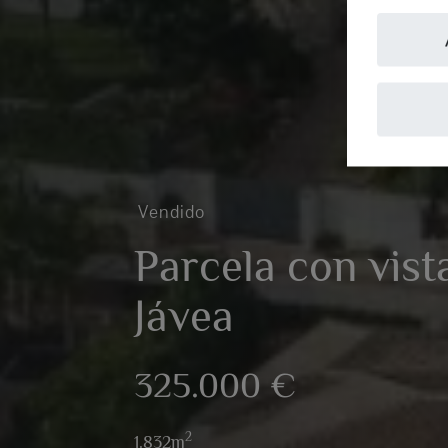
Vendido
Parcela con vist
Jávea
325.000 €
2
1.832m