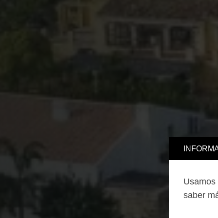
INFORMA
Usamos c
saber má