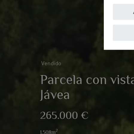
Vendido
Parcela con vista
Jávea
265.000 €
2
1.508m