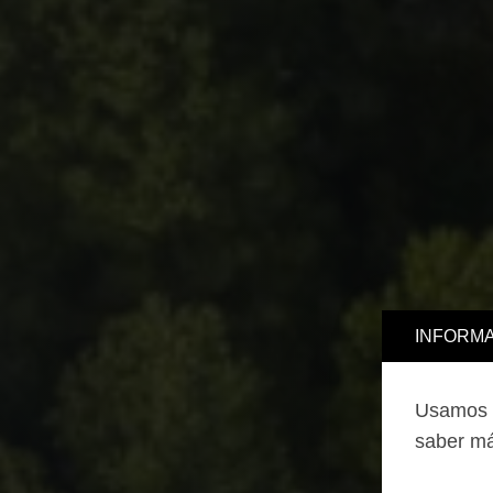
INFORMA
Usamos c
saber má