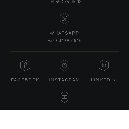
+34 96 579 39 42
WHATSAPP
+34 634 067 549
FACEBOOK
INSTAGRAM
LINKEDIN
YOUTUBE