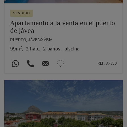
VENDIDO
Apartamento a la venta en el puerto
de Jávea
PUERTO, JÁVEA/XÀBIA
2
99m
,
2 hab.,
2 baños,
piscina
REF. A-350
Previous
Next