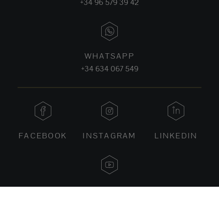
+34 96 579 39 42
WHATSAPP
+34 634 067 549
FACEBOOK
INSTAGRAM
LINKEDIN
YOUTUBE