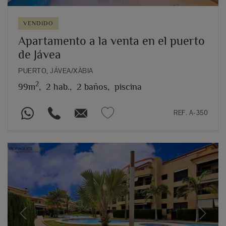
VENDIDO
Apartamento a la venta en el puerto
de Jávea
PUERTO, JÁVEA/XÀBIA
2
99m
,
2 hab.,
2 baños,
piscina
REF. A-350
Previous
Next