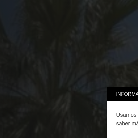
INFORMA
Usamos c
saber má