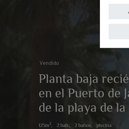
Vendido
Planta baja reci
en el Puerto de
de la playa de l
2
125m
,
2 hab.,
2 baños,
piscina