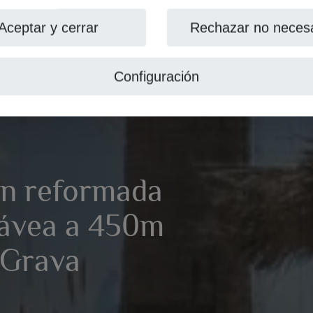
Aceptar y cerrar
Rechazar no necesa
Configuración
én reformada
 Jávea a 450m
a Grava