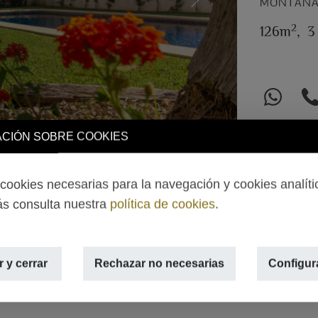
MONTAÑAR
Next
2
126m
,
3
CIÓN SOBRE COOKIES
ookies necesarias para la navegación y cookies analíti
s consulta nuestra
política de cookies
.
 y cerrar
Rechazar no necesarias
Configur