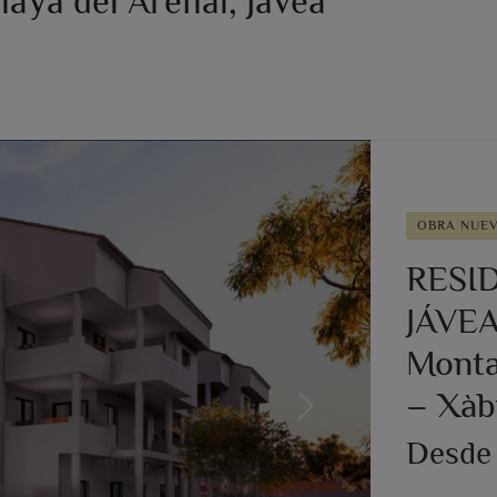
laya del Arenal, Jávea
OBRA NUE
RESI
JÁVE
Montañ
– Xàb
Next
Desde