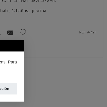
 – EL ARENAL, JÁVEA/XÀBIA
 hab.,
2 baños,
piscina
REF. A-421
cas. Para
ación