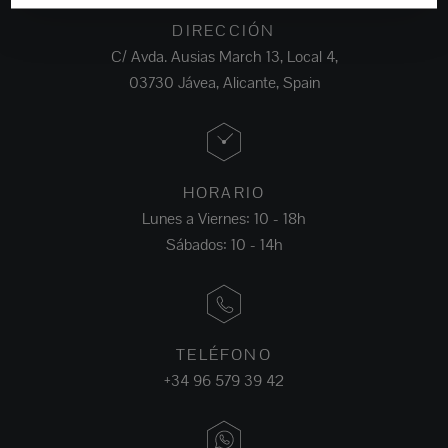
DIRECCIÓN
C/ Avda. Ausias March 13, Local 4,
03730 Jávea, Alicante, Spain
HORARIO
Lunes a Viernes: 10 - 18h
Sábados: 10 - 14h
TELÉFONO
+34 96 579 39 42