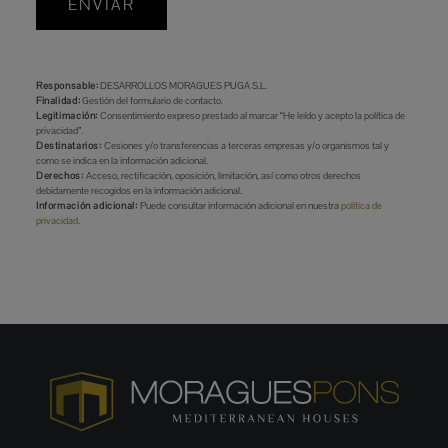
ENVIAR
Responsable:
DESARROLLOS MORAGUES PUGA S.L.
Finalidad:
Gestión del formulario de contacto.
Legitimación:
Consentimiento expreso prestado al marcar “He leído y acepto la política de
privacidad”.
Destinatarios:
Cesiones y/o transferencias a terceras empresas y/o organismos tal y
como se indica en la información adicional.
Derechos:
Acceso, rectificación, oposición, limitación, así como otros derechos
debidamente recogidos en la información adicional.
Información adicional:
Puede consultar información adicional en nuestra
política de
privacidad
.